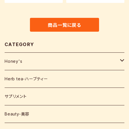
商品一覧に戻る
CATEGORY
Honey's
Australia-オーストラリア
Herb tea-ハーブティー
HTQ
Malaysia-マレーシア
サプリメント
HIG
1500g
New Zealand-ニュージーランド
Beauty-美容
ELIXIR