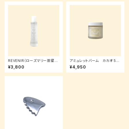
REVENIR（ローズマリー蒸留
アミュレットバーム カカオ 56
水）
g
¥3,800
¥4,950