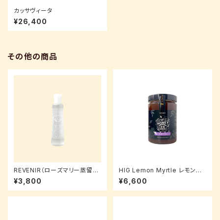
カッサヴィータ
¥26,400
その他の商品
REVENIR（ローズマリー蒸留
HIG Lemon Myrtle レモンマ
水）
ートル 750g
¥3,800
¥6,600