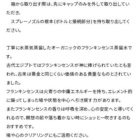
箱から取り出す際は、先にキャップのみを外して取り出してい
ただき、
スプレーノズルの根本(ボトルと接続部分)を持ち取り出してく
ださい。
丁寧に水蒸気蒸留したオーガニックのフランキンセンス蒸留水で
す。
古代エジプトではフランキンセンスが神に捧げられていたとも言
われ、古来は黄金と同じくらい価値のある貴重なものとされてい
ました。
フランキンセンスは火寄りの中庸エネルギーを持ち、エレメント的
に偏ってしまった場や状態を中心へ引き戻す力があります。
またフランキンセンスの香りは呼吸を深め、心の安定へと導いてく
れるので、瞑想の前や落ち着かない時にシュッと一吹きするのも
おすすめです。
場や心のクリアリングにもご活用ください。