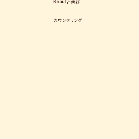
1500g
New Zealand-ニュージーランド
Beauty-美容
ELIXIR
850g
その他
カウンセリング
その他
Scotland-スコットランド
Latvia-ラトビア
Philippine-フィリピン